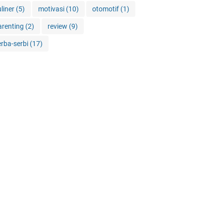
uliner
(5)
motivasi
(10)
otomotif
(1)
arenting
(2)
review
(9)
erba-serbi
(17)