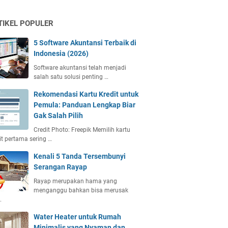
TIKEL POPULER
5 Software Akuntansi Terbaik di
Indonesia (2026)
Software akuntansi telah menjadi
salah satu solusi penting …
Rekomendasi Kartu Kredit untuk
Pemula: Panduan Lengkap Biar
Gak Salah Pilih
Credit Photo: Freepik Memilih kartu
it pertama sering …
Kenali 5 Tanda Tersembunyi
Serangan Rayap
Rayap merupakan hama yang
menganggu bahkan bisa merusak
…
Water Heater untuk Rumah
Minimalis yang Nyaman dan