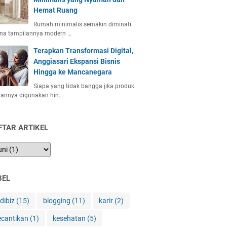
Hemat Ruang
Rumah minimalis semakin diminati
ena tampilannya modern …
Terapkan Transformasi Digital,
Anggiasari Ekspansi Bisnis
Hingga ke Mancanegara
Siapa yang tidak bangga jika produk
tannya digunakan hin…
FTAR ARTIKEL
BEL
ndibiz
(15)
blogging
(11)
karir
(2)
ecantikan
(1)
kesehatan
(5)