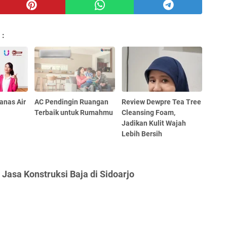
 :
anas Air
AC Pendingin Ruangan
Review Dewpre Tea Tree
Terbaik untuk Rumahmu
Cleansing Foam,
Jadikan Kulit Wajah
Lebih Bersih
 Jasa Konstruksi Baja di Sidoarjo