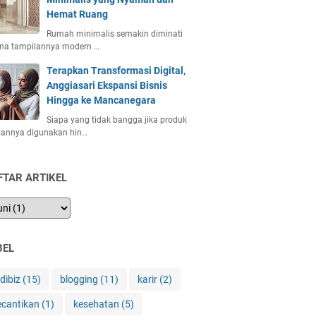
Hemat Ruang
Rumah minimalis semakin diminati
ena tampilannya modern …
Terapkan Transformasi Digital,
Anggiasari Ekspansi Bisnis
Hingga ke Mancanegara
Siapa yang tidak bangga jika produk
tannya digunakan hin…
FTAR ARTIKEL
BEL
ndibiz
(15)
blogging
(11)
karir
(2)
ecantikan
(1)
kesehatan
(5)