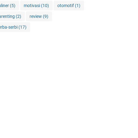
uliner
(5)
motivasi
(10)
otomotif
(1)
arenting
(2)
review
(9)
erba-serbi
(17)