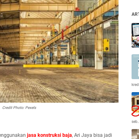
AR
kred
Credit Photo: Pexels
seb
 menggunakan
jasa konstruksi baja
, Ari Jaya bisa jadi