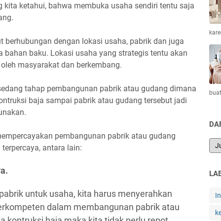
ng kita ketahui, bahwa membuka usaha sendiri tentu saja
ang.
kar
t berhubungan dengan lokasi usaha, pabrik dan juga
 bahan baku. Lokasi usaha yang strategis tentu akan
 oleh masyarakat dan berkembang.
a sedang tahap pembangunan pabrik atau gudang dimana
bua
truksi baja sampai pabrik atau gudang tersebut jadi
unakan.
DA
a mempercayakan pembangunan pabrik atau gudang
terpercaya, antara lain:
ya.
LA
 pabrik untuk usaha, kita harus menyerahkan
I
 berkompeten dalam membangunan pabrik atau
k
ontruksi baja maka kita tidak perlu repot