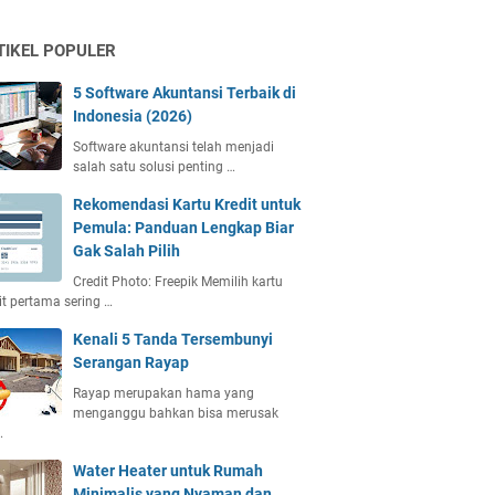
TIKEL POPULER
5 Software Akuntansi Terbaik di
Indonesia (2026)
Software akuntansi telah menjadi
salah satu solusi penting …
Rekomendasi Kartu Kredit untuk
Pemula: Panduan Lengkap Biar
Gak Salah Pilih
Credit Photo: Freepik Memilih kartu
it pertama sering …
Kenali 5 Tanda Tersembunyi
Serangan Rayap
Rayap merupakan hama yang
menganggu bahkan bisa merusak
…
Water Heater untuk Rumah
Minimalis yang Nyaman dan