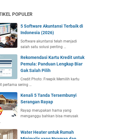
TIKEL POPULER
5 Software Akuntansi Terbaik di
Indonesia (2026)
Software akuntansi telah menjadi
salah satu solusi penting …
Rekomendasi Kartu Kredit untuk
Pemula: Panduan Lengkap Biar
Gak Salah Pilih
Credit Photo: Freepik Memilih kartu
it pertama sering …
Kenali 5 Tanda Tersembunyi
Serangan Rayap
Rayap merupakan hama yang
menganggu bahkan bisa merusak
…
Water Heater untuk Rumah
Minimalis yang Nyaman dan