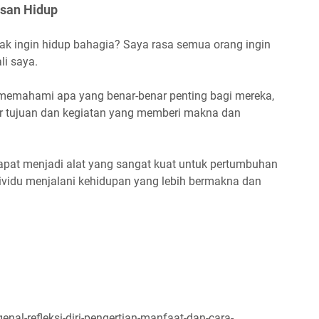
asan Hidup
idak ingin hidup bahagia? Saya rasa semua orang ingin
li saya.
u memahami apa yang benar-benar penting bagi mereka,
 tujuan dan kegiatan yang memberi makna dan
 dapat menjadi alat yang sangat kuat untuk pertumbuhan
dividu menjalani kehidupan yang lebih bermakna dan
nal-refleksi-diri-pengertian-manfaat-dan-cara-