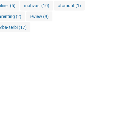
uliner
(5)
motivasi
(10)
otomotif
(1)
arenting
(2)
review
(9)
erba-serbi
(17)