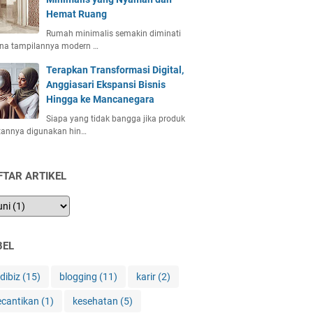
Hemat Ruang
Rumah minimalis semakin diminati
ena tampilannya modern …
Terapkan Transformasi Digital,
Anggiasari Ekspansi Bisnis
Hingga ke Mancanegara
Siapa yang tidak bangga jika produk
tannya digunakan hin…
FTAR ARTIKEL
BEL
ndibiz
(15)
blogging
(11)
karir
(2)
ecantikan
(1)
kesehatan
(5)