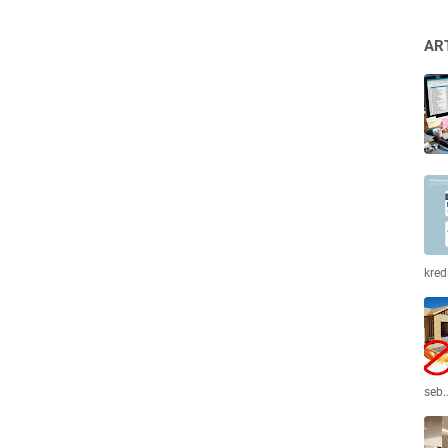
AR
kred
seb