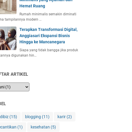
Hemat Ruang
Rumah minimalis semakin diminati
ena tampilannya modern …
Terapkan Transformasi Digital,
Anggiasari Ekspansi Bisnis
Hingga ke Mancanegara
Siapa yang tidak bangga jika produk
tannya digunakan hin…
FTAR ARTIKEL
BEL
ndibiz
(15)
blogging
(11)
karir
(2)
ecantikan
(1)
kesehatan
(5)