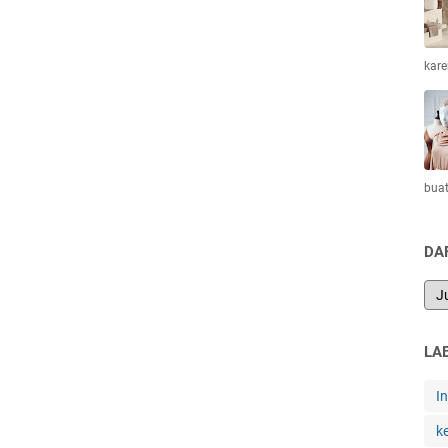
kar
bua
DA
LA
I
k