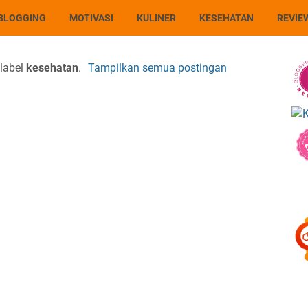
BLOGGING
MOTIVASI
KULINER
KESEHATAN
REVIE
label
kesehatan
.
Tampilkan semua postingan