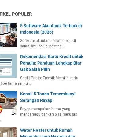
TIKEL POPULER
5 Software Akuntansi Terbaik di
Indonesia (2026)
Software akuntansi telah menjadi
salah satu solusi penting …
Rekomendasi Kartu Kredit untuk
Pemula: Panduan Lengkap Biar
Gak Salah Pilih
Credit Photo: Freepik Memilih kartu
it pertama sering …
Kenali 5 Tanda Tersembunyi
Serangan Rayap
Rayap merupakan hama yang
menganggu bahkan bisa merusak
…
Water Heater untuk Rumah
Minimalis yang Nyaman dan