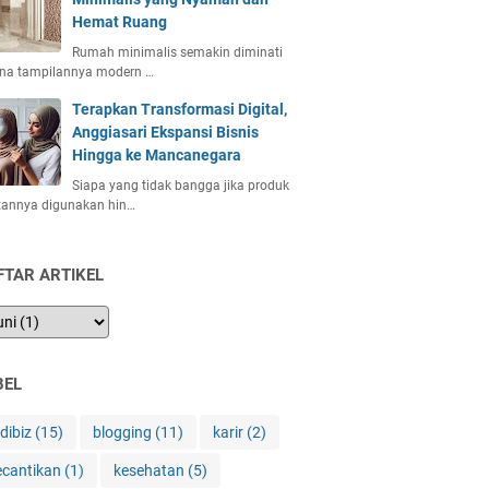
Hemat Ruang
Rumah minimalis semakin diminati
ena tampilannya modern …
Terapkan Transformasi Digital,
Anggiasari Ekspansi Bisnis
Hingga ke Mancanegara
Siapa yang tidak bangga jika produk
tannya digunakan hin…
FTAR ARTIKEL
BEL
ndibiz
(15)
blogging
(11)
karir
(2)
ecantikan
(1)
kesehatan
(5)