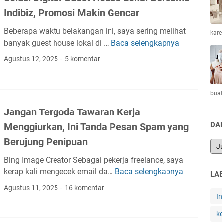
I
a
u
Indibiz, Promosi Makin Gencar
n
l
p
d
d
i
Beberapa waktu belakangan ini, saya sering melihat
kar
i
i
U
banyak guest house lokal di …
Baca selengkapnya
S
b
S
l
o
Agustus 12, 2025
5 komentar
i
e
e
l
z
k
e
u
C
o
K
s
bua
a
l
a
i
r
Jangan Tergoda Tawaran Kerja
a
r
D
e
h
DA
Menggiurkan, Ini Tanda Pesan Spam yang
e
i
,
S
n
g
Berujung Penipuan
L
w
g
i
a
a
Bing Image Creator Sebagai pekerja freelance, saya
D
t
y
s
kerap kali mengecek email da…
Baca selengkapnya
J
e
LA
a
a
t
a
n
l
Agustus 11, 2025
16 komentar
n
a
n
I
g
G
a
,
g
a
u
k
n
S
a
n