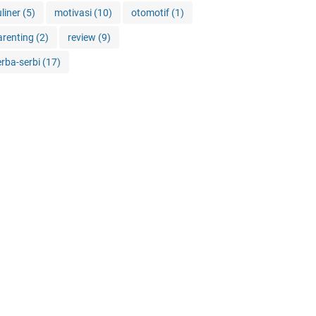
uliner
(5)
motivasi
(10)
otomotif
(1)
arenting
(2)
review
(9)
erba-serbi
(17)