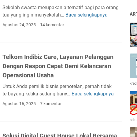
n
Sekolah swasta merupakan alternatif bagi para orang
P
AR
tua yang ingin menyekolah…
Baca selengkapnya
T
r
r
o
Agustus 24, 2025
14 komentar
a
d
n
u
s
k
f
t
Telkom Indibiz Care, Layanan Pelanggan
o
i
Dengan Respon Cepat Demi Kelancaran
r
f
m
Operasional Usaha
d
a
i
kred
Untuk Anda pemilik bisnis perhotelan, pernah tidak
s
C
terbayang ketika sedang bany…
Baca selengkapnya
T
i
e
e
D
Agustus 16, 2025
7 komentar
k
l
i
R
k
g
I
seb
o
i
M
m
t
K
Solusi Digital Guest House Lokal Bersama