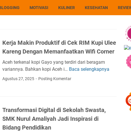
BLOGGING
MOTIVASI
KULINER
KESEHATAN
REVIE
Kerja Makin Produktif di Cek RIM Kupi Ulee
Kareng Dengan Memanfaatkan Wifi Corner
Aceh terkenal kopi Gayo yang terdiri dari beragam
variannya. Bahkan kopi Aceh i…
Baca selengkapnya
K
e
Agustus 27, 2025
Posting Komentar
r
j
a
M
Transformasi Digital di Sekolah Swasta,
a
SMK Nurul Amaliyah Jadi Inspirasi di
k
i
Bidang Pendidikan