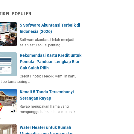
TIKEL POPULER
5 Software Akuntansi Terbaik di
Indonesia (2026)
Software akuntansi telah menjadi
salah satu solusi penting …
Rekomendasi Kartu Kredit untuk
Pemula: Panduan Lengkap Biar
Gak Salah Pilih
Credit Photo: Freepik Memilih kartu
it pertama sering …
Kenali 5 Tanda Tersembunyi
Serangan Rayap
Rayap merupakan hama yang
menganggu bahkan bisa merusak
…
Water Heater untuk Rumah
Minimalis yang Nyaman dan