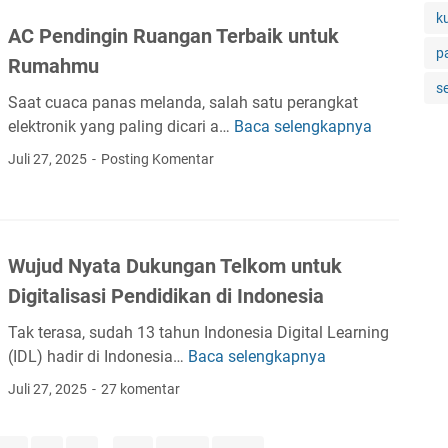
e
P
M
k
n
M
s
AC Pendingin Ruangan Terbaik untuk
e
K
T
e
t
p
l
Rumahmu
N
e
m
H
a
s
u
r
a
o
Saat cuaca panas melanda, salah satu perangkat
n
r
g
n
u
elektronik yang paling dicari a…
Baca selengkapnya
A
g
u
o
f
s
C
g
Juli 27, 2025
Posting Komentar
l
d
a
e
P
a
A
a
a
L
e
n
m
T
t
o
n
D
a
a
k
k
d
e
l
w
a
Wujud Nyata Dukungan Telkom untuk
a
i
n
i
a
n
l
Digitalisasi Pendidikan di Indonesia
n
g
y
r
W
B
g
a
a
a
Tak terasa, sudah 13 tahun Indonesia Digital Learning
i
e
i
n
h
n
(IDL) hadir di Indonesia…
Baca selengkapnya
f
W
r
n
R
J
K
i
u
s
Juli 27, 2025
27 komentar
R
e
a
e
C
j
a
u
s
d
r
o
u
m
a
p