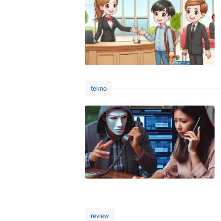
tekno
review