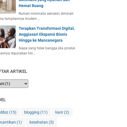
Hemat Ruang
Rumah minimalis semakin diminati
ena tampilannya modern …
Terapkan Transformasi Digital,
Anggiasari Ekspansi Bisnis
Hingga ke Mancanegara
Siapa yang tidak bangga jika produk
tannya digunakan hin…
FTAR ARTIKEL
BEL
ndibiz
(15)
blogging
(11)
karir
(2)
ecantikan
(1)
kesehatan
(5)