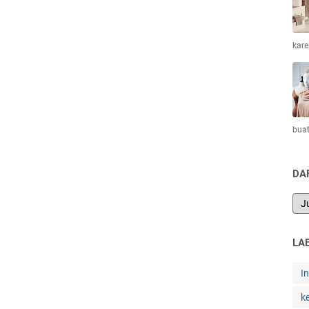
kar
bua
DA
LA
I
k