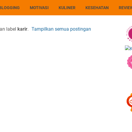
BLOGGING
MOTIVASI
KULINER
KESEHATAN
REVIE
an label
karir
.
Tampilkan semua postingan