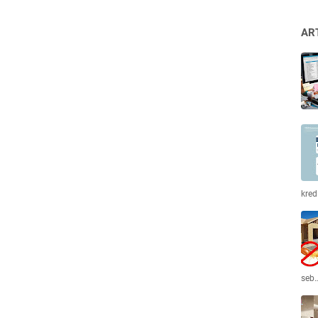
AR
kred
seb