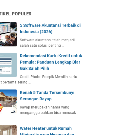
TIKEL POPULER
5 Software Akuntansi Terbaik di
Indonesia (2026)
Software akuntansi telah menjadi
salah satu solusi penting …
Rekomendasi Kartu Kredit untuk
Pemula: Panduan Lengkap Biar
Gak Salah Pilih
Credit Photo: Freepik Memilih kartu
it pertama sering …
Kenali 5 Tanda Tersembunyi
Serangan Rayap
Rayap merupakan hama yang
menganggu bahkan bisa merusak
…
Water Heater untuk Rumah
Minimalis yang Nyaman dan